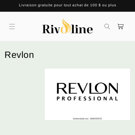
et
Livraison gratuite pour tout achat de 100 $ ou plus
passer
au
contenu
Panier
C
Revlon
o
l
l
e
c
t